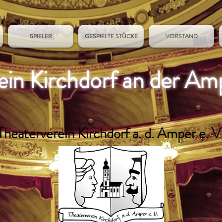
SPIELER
GESPIELTE STÜCKE
VORSTAND
ein Kirchdorf an der Am
Theaterverein Kirchdorf a. d. Amper e. V