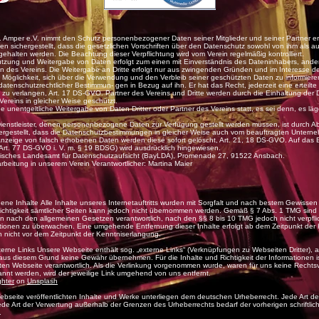
d. Amper e.V. nimmt den Schutz personenbezogener Daten seiner Mitglieder und seiner Partner er
 sichergestellt, dass die gesetzlichen Vorschriften über den Datenschutz sowohl von ihm als a
gehalten werden. Die Beachtung dieser Verpflichtung wird vom Verein regelmäßig kontrolliert.
tzung und Weitergabe von Daten erfolgt zum einen mit Einverständnis des Dateninhabers, ander
ten des Vereins. Die Weitergabe an Dritte erfolgt nur aus zwingenden Gründen und im Interesse d
ie Möglichkeit, sich über die Verwendung und den Verbleib seiner geschützten Daten zu informiere
tenschutzrechtlicher Bestimmun- gen in Bezug auf ihn. Er hat das Recht, jederzeit eine erteilte 
 zu verlangen, Art. 17 DS-GVO. Partner des Vereins und Dritte werden durch die Einhaltung de
Vereins in gleicher Weise geschützt.
ne unentgeltliche Weitergabe von Daten Dritter oder Partner des Vereins statt, es sei denn, es l
Dienstleister, denen personenbezogene Daten zur Verfügung gestellt werden müssen, ist durch A
ergestellt, dass die Datenschutzbestimmungen in gleicher Weise auch vom beauftragten Untern
 Anzeige von falsch erhobenen Daten werden diese sofort gelöscht, Art. 21, 18 DS-GVO. Auf das 
rt. 77 DS-GVO i. V. m. § 19 BDSG) wird ausdrücklich hingewiesen.
erisches Landesamt für Datenschutzaufsicht (BayLDA), Promenade 27, 91522 Ansbach.
beitung in unserem Verein Verantwortlicher: Martina Maier
ne Inhalte Alle Inhalte unseres Internetauftritts wurden mit Sorgfalt und nach bestem Gewissen e
 Richtigkeit sämtlicher Seiten kann jedoch nicht übernommen werden. Gemäß § 7 Abs. 1 TMG sind w
en nach den allgemeinen Gesetzen verantwortlich, nach den §§ 8 bis 10 TMG jedoch nicht verpflich
tionen zu überwachen. Eine umgehende Entfernung dieser Inhalte erfolgt ab dem Zeitpunkt der 
n nicht vor dem Zeitpunkt der Kenntniserlangung.
rne Links Unsere Webseite enthält sog. „externe Links“ (Verknüpfungen zu Webseiten Dritter), au
 aus diesem Grund keine Gewähr übernehmen. Für die Inhalte und Richtigkeit der Informationen ist
nkten Webseite verantwortlich. Als die Verlinkung vorgenommen wurde, waren für uns keine Rechts
nnt werden, wird der jeweilige Link umgehend von uns entfernt.
hter
on
Unsplash
ebseite veröffentlichten Inhalte und Werke unterliegen dem deutschen Urheberrecht. Jede Art der 
ede Art der Verwertung außerhalb der Grenzen des Urheberrechts bedarf der vorherigen schriftl
.