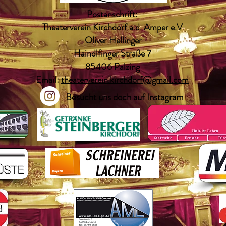
Postanschrift:
Theaterverein Kirchdorf a.d. Amper e.V
Oliver Hellinger
Haindlfinger Straße 7
85406 Palzing
Email:
theaterverein.kirchdorf@gmail.com
Besucht uns doch auf Instagram