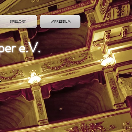
SPIELORT
IMPRESSUM
per e.V.
.