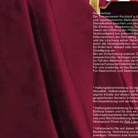
Datenschutz
Der Theaterverein Kirchdorf a.
und organisatorische Maßnahmen
Dienstleistern beachtet und ein
Die Erhebung, Verarbeitung, Nu
Zweck der Erfüllung der Pflich
Vereinsmitglied hat jederzeit d
Dokumentation der Einhaltung da
und die Löschung seiner Daten
durch die Verantwortlichen des 
Es findet kein Verkauf oder kei
Einwilligung vor.
Bei der Einschaltung externer 
entsprechenden Vertrages sich
Im Fall des Widerrufs oder der
Datenschutzaufsichtsbehörde (A
Für uns zuständig ist das Bay
Für Datenschutz und Datenverar
* Haftungsbeschränkung für eige
Aktualität, Vollständigkeit und
eigene Inhalte auf diesen Seit
gespeicherten fremden Informa
Rechtsverletzung und wir hafte
* Haftungsbeschränkung für exte
Einfluss haben und für den wir
Informationsanbieter der verli
uns eine Rechtsverletzung beka
Hintergrund Photo by
Rob Laug
* Urheberrecht Die auf dieser W
Bearbeitung, Verbreitung und j
jeweiligen Urhebers bzw. Autors