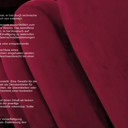
nst; er hat durch technische
uch von externen
erseits ausschließlich zum
es Vereins. Das betroffene
n; er hat Anspruch auf
Einwilligung zu widerrufen
r Datenschutzbestimmungen
äge eine entsprechende
bschluss eines
ehmen eingehalten werden.
Beschwerderecht bei einer
rstellt. Eine Gewähr für die
ir als Dienstanbieter für
tet, die übermittelten oder
Kenntnis einer konkreten
f deren Inhalt wir keinen
 der jeweilige
verstöße erkennbar. Sollte
Vervielfältigung,
ichen Zustimmung des